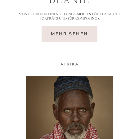
BEANIE
MEINE BEIDEN KLEINEN FREUNDE. MODELS FÜR KLASSISCHE
PORTRÄTS UND FÜR COMPOSINGS.
SEHEN SIE SICH UM
MEHR SEHEN
ÜBERZEUGEN SIE SICH
KONTAKTIEREN SIE MICH
AFRIKA
TERMIN ANFRAGEN