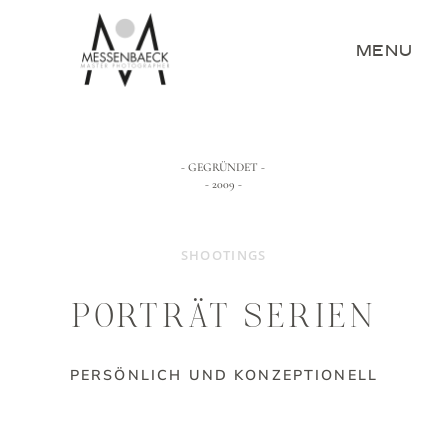
CLOSE
MENU
HOME
- GEGRÜNDET -
- 2009 -
PORTRÄT
BUSINESS UND WERBUNG
SHOOTINGS
PORTFOLIOS
BILDER KAUFEN
PORTRÄT SERIEN
FOTOGRAF
PUBLIKATIONEN
PERSÖNLICH UND KONZEPTIONELL
WORKSHOPS
KONTAKT