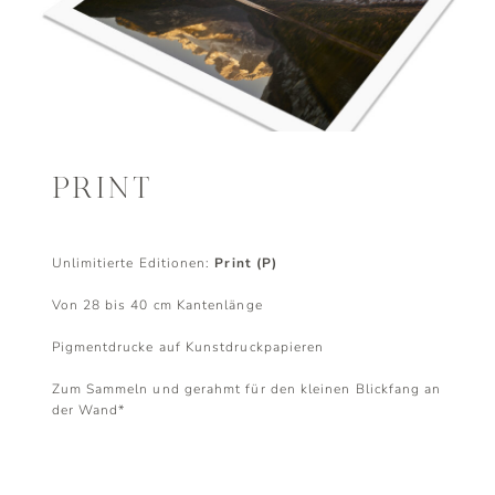
PRINT
Unlimitierte Editionen:
Print (P)
Decorative Wall Sized Print
Von 28 bis 40 cm Kantenlänge
(DWSP)
Limited Edition Fine Art Print
Limited Edition Gallery Print
Pigmentdrucke auf Kunstdruckpapieren
(LEFAP)
(LEGP)
Zum Sammeln und gerahmt für den kleinen Blickfang an
der Wand*
E-Mail