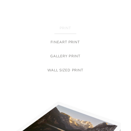
PRINT
SEHEN SIE SICH UM
ÜBERZEUGEN SIE SICH
KONTAKTIEREN SIE MICH
FINEART PRINT
GALLERY PRINT
TERMIN ANFRAGEN
WALL SIZED PRINT