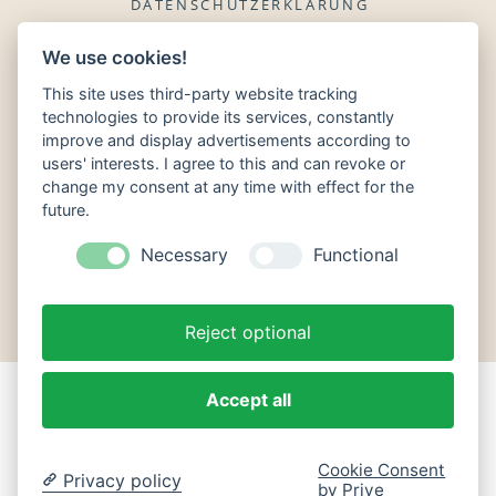
DATENSCHUTZERKLÄRUNG
WIDERRUFSBELEHRUNG
We use cookies!
This site uses third-party website tracking
FOTOGRAF
technologies to provide its services, constantly
NEWSLETTER ANMELDEN
improve and display advertisements according to
users' interests. I agree to this and can revoke or
NEWSLETTER ABMELDEN
change my consent at any time with effect for the
future.
Necessary
Functional
KONTAKT
Reject optional
Accept all
COPYRIGHTS 2026 © F. G. MESSENBAECK |
ALL RIGHTS RESERVED
Cookie Consent
BACK TO TOP
Privacy policy
by Prive