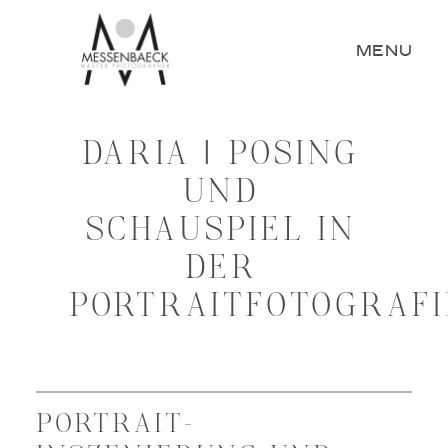
CLOSE
MENU
DARIA | POSING
HOME
UND
PORTRÄT
SCHAUSPIEL IN
BUSINESS UND WERBUNG
PORTFOLIOS
DER
BILDER KAUFEN
PORTRAITFOTOGRAFI
FOTOGRAF
PUBLIKATIONEN
WORKSHOPS
PORTRAIT-
KONTAKT